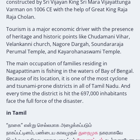
constructed by Sri Vijayan King Sri Mara Vijayattunga
Varman on 1006 CE with the help of Great King Raja
Raja Cholan.
Tourism is a major economic driver with the presence
of heritage and historic points
like
Chudamani Vihar,
Velankanni church, Nagore Dargah, Soundararaja
Perumal Temple, and Kayarohanaswami Temple
.
The main occupation of families residing in
Nagapattinam is fishing in the waters of Bay of Bengal.
Because of its location, it is one of the most cyclone
and tsunami-prone districts in all of Tamil Nadu. And
every time the district is hit the 697,000 inhabitants
face the full force of the disaster
.
in Tamil
“நாகை
” என்று செல்லமாக அழைக்கப்படும்
நாகப்பட்டினம், பண்டைய காலமுதல்
துறைமுக
நகரமாகவே
இருந்துவருகிறது. நாகை மாவட்டம்
சோழநாட்டின்
கடற்கரையோர 