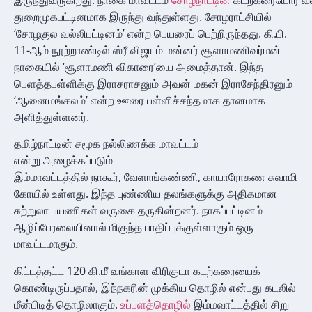
துறைமுகபட்டினமாக இருந்து வந்துள்ளது. சோழராட்சியில்
‘சோழகுல வல்லிபட்டினம்’ என்ற பெயரைப் பெற்றிருந்தது. கி.பி.
11-ஆம் நூற்றாண்டில் ஸ்ரீ விஜயம் மன்னர் சூளாமணிவர்மன்
நாகையில் ‘சூளாமணி விகாரை’யை அமைத்தான். இந்த
பெளத்தபள்ளிக்கு இராசராசனும் அவன் மகன் இராசேந்திரனும்
‘ஆனைமங்கலம்’ என்ற ஊரை பள்ளிச்சந்தமாக தானமாக
அளித்துள்ளனர்.
தமிழ்நாட்டின் சமூக நல்லிணக்க மாவட்டம்
என்று அழைக்கப்படும்
இம்மாவட்டத்தில் நாகூர், வேளாங்கண்ணி, காயாரோகண சுவாமி
கோயில் உள்ளது. இந்த புண்ணிய தலங்களுக்கு அதிகமான
சுற்றுலா பயணிகள் வருகை தருகின்றனர். நாகப்பட்டினம்
ஆ
ழிப்பேரலையினால் மிகுந்த பாதிப்புக்குள்ளாகும் ஒரு
மாவட்டமாகும்.
கிட்டத்தட்ட 120 கி.மீ வங்காள விரிகுடா கடற்கரையைக்
கொண்டிருப்பதால், இந்நகரின் முக்கிய தொழில் என்பது கடலில்
மீன்பிடித்
தொழிலாகும்
.
உப்பளத்தொழில்
இம்மவாட்டத்தில் சிறு