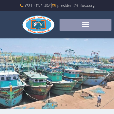
(781-4TNF-USA)
president@tnfusa.org