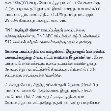
கணக்கெடுப்பின்படி, கோயம்புத்தூர் மாவட்டம் சென்னைக்கு
அடுத்தபடியாக தமிழ்நாட்டின் இரண்டாவது நகரமயமாக்கப்பட்ட
மாவட்டமாகும். மாவட்டத்தில் 71.37% நகர்ப்புற மக்களும்
29.63% கிராமப்புற மக்களும் உள்ளனர்.
TNF ஆஸ்டின் கிளை
கோயம்புத்தூர் மாவட்டத்தை
தத்தெடுத்துள்ளது. TNF ABC திட்டத்தின் கீழ் 3 பள்ளிகளில்
512 மெல்லக் கற்கும் மாணவர்களுக்கு உதவி வருகிறது.
கோவை மாவட்டத்தில் பல கல்லூரிகள் இருந்தாலும் பின் தங்கிய
மாணவர்களுக்கு அவை எட்டா கனியாக இருக்கின்றன.
இதை
மாற்ற நாம் எடுக்கக்கூடிய உடனடி நடவடிக்கைகளில் ஒன்று
கோயம்புத்தூர் மாவட்டத்தின் கிராமப்புற பள்ளிகளில் ஏபிசி
திட்டத்தை செயல்படுத்த வேண்டும்.
அவ்வாறு செய்ய, அதற்கு உங்கள் உதவி தேவை. நீங்கள் பிற
மாவட்டங்களைச் சேர்ந்தவர்களாக இருந்தாலும், உங்கள்
நன்கொடையின் அனைத்து அல்லது பகுதியையும்
கோயம்புத்தூர் மாவட்டத்திற்கு தருவீர்கள் என்று நம்புகிறோம்.