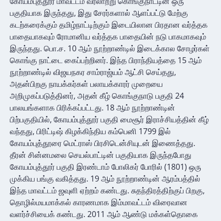
கோயம்புத்தூர் மாவட்டம் வரலாற்று கொங்குநாட்டின் ஒரு
பகுதியாக இருந்தது, இது சேரர்களால் ஆளப்பட்டு மேற்கு
கடற்கரைக்கும் தமிழ்நாட்டிற்கும் இடையிலான பிரதான வர்த்தக
பாதையாகவும் ரோமானிய வர்த்தக பாதையின் நடு பாகமாகவும்
இருந்தது. பொ.ச. 10 ஆம் நூற்றாண்டில் இடைக்கால சோழர்கள்
கொங்கு நாட்டை கைப்பற்றினர். இந்த பிராந்தியத்தை 15 ஆம்
நூற்றாண்டில் விஜயநகர சாம்ராஜ்யம் ஆட்சி செய்தது,
அதன்பிறகு நாயக்கர்கள் பலாயக்காரர் முறையை
அறிமுகப்படுத்தினர், அதன் கீழ் கொங்குநாடு பகுதி 24
பாலயங்களாக பிரிக்கப்பட்டது. 18 ஆம் நூற்றாண்டின்
பிற்பகுதியில், கோயம்புத்தூர் பகுதி மைசூர் இராச்சியத்தின் கீழ்
வந்தது, பிரிட்டிஷ் கிழக்கிந்திய கம்பெனி 1799 இல்
கோயம்புத்தூரை மெட்ராஸ் பிரசிடென்சியுடன் இணைத்தது.
தீரன் சின்னமலை செயல்பாட்டின் பகுதியாக இருந்தபோது
கோயம்புத்தூர் பகுதி இரண்டாம் போலிகர் போரில் (1801) ஒரு
முக்கிய பங்கு வகித்தது. 19 ஆம் நூற்றாண்டின் ஆரம்பத்தில்
இந்த மாவட்டம் ஜவுளி ஏற்றம் கண்டது. சுதந்திரத்திற்குப் பிறகு,
தொழில்மயமாக்கல் காரணமாக இம்மாவட்டம் விரைவான
வளர்ச்சியைக் கண்டது. 2011 ஆம் ஆண்டு மக்கள்தொகை